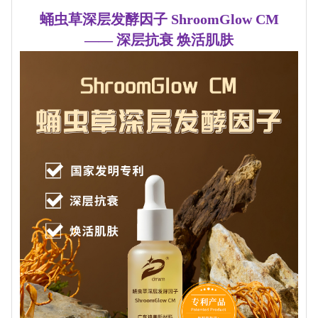
蛹虫草深层发酵因子 ShroomGlow CM
—— 深层抗衰 焕活肌肤